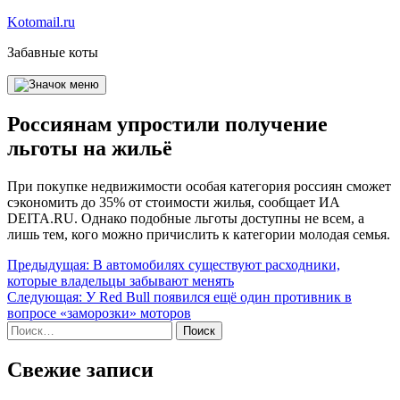
Перейти
Kotomail.ru
к
Забавные коты
содержимому
Россиянам упростили получение
льготы на жильё
При покупке недвижимости особая категория россиян сможет
сэкономить до 35% от стоимости жилья, сообщает ИА
DEITA.RU. Однако подобные льготы доступны не всем, а
лишь тем, кого можно причислить к категории молодая семья.
Навигация
Предыдущая:
В автомобилях существуют расходники,
которые владельцы забывают менять
по
Следующая:
У Red Bull появился ещё один противник в
записям
вопросе «заморозки» моторов
Найти:
Свежие записи