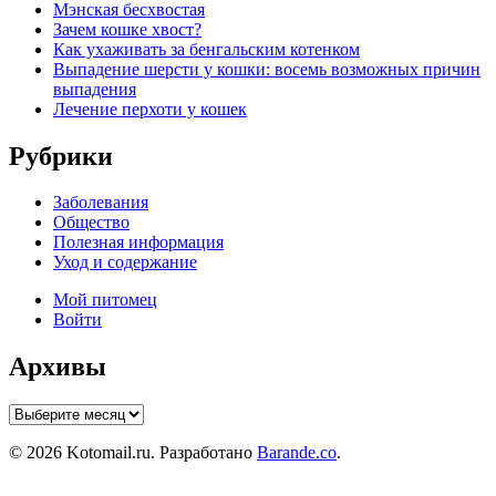
Мэнская бесхвостая
Зачем кошке хвост?
Как ухаживать за бенгальским котенком
Выпадение шерсти у кошки: восемь возможных причин
выпадения
Лечение перхоти у кошек
Рубрики
Заболевания
Общество
Полезная информация
Уход и содержание
Мой питомец
Войти
Архивы
Архивы
© 2026 Kotomail.ru. Разработано
Barande.co
.