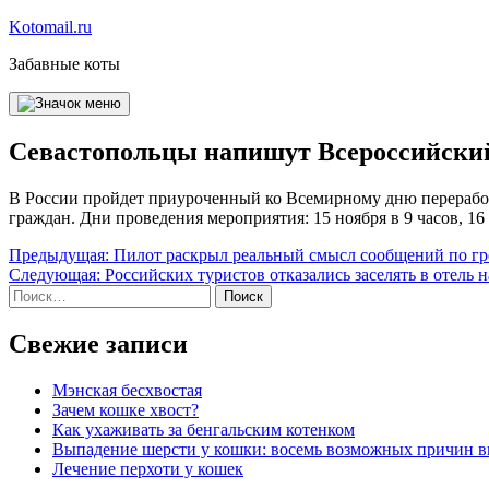
Перейти
Kotomail.ru
к
Забавные коты
содержимому
Севастопольцы напишут Всероссийский
В России пройдет приуроченный ко Всемирному дню переработк
граждан. Дни проведения мероприятия: 15 ноября в 9 часов, 16 
Навигация
Предыдущая:
Пилот раскрыл реальный смысл сообщений по гр
Следующая:
Российских туристов отказались заселять в отель н
по
Найти:
записям
Свежие записи
Мэнская бесхвостая
Зачем кошке хвост?
Как ухаживать за бенгальским котенком
Выпадение шерсти у кошки: восемь возможных причин 
Лечение перхоти у кошек