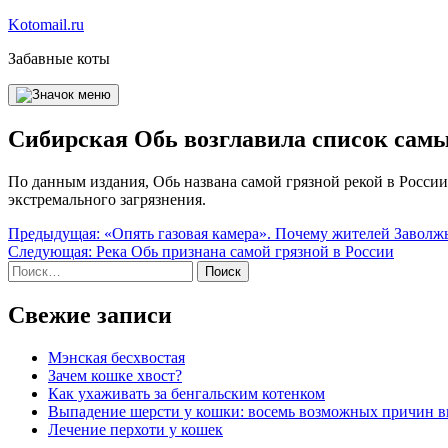
Перейти
Kotomail.ru
к
Забавные коты
содержимому
Сибирская Обь возглавила список самы
По данным издания, Обь названа самой грязной рекой в России
экстремального загрязнения.
Навигация
Предыдущая:
«Опять газовая камера». Почему жителей Заволж
Следующая:
Река Обь признана самой грязной в России
по
Найти:
записям
Свежие записи
Мэнская бесхвостая
Зачем кошке хвост?
Как ухаживать за бенгальским котенком
Выпадение шерсти у кошки: восемь возможных причин 
Лечение перхоти у кошек