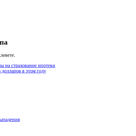
ппа
левете.
ды на страхование ипотеки
 долларов в этом году
выпадения