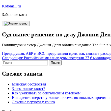
Перейти
Kotomail.ru
к
Забавные коты
содержимому
Суд вынес решение по делу Джонни Де
Голливудский актер Джонни Депп обвинил издание The Sun в к
Навигация
Предыдущая:
АБР и ВСС представили идеи, как снизить расхо
Следующая:
Российские миллиардеры потеряли 27,6 миллиарда
по
Найти:
записям
Свежие записи
Мэнская бесхвостая
Зачем кошке хвост?
Как ухаживать за бенгальским котенком
Выпадение шерсти у кошки: восемь возможных причин 
Лечение перхоти у кошек