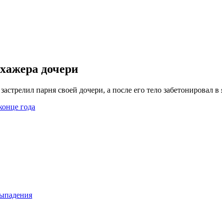
ухажера дочери
застрелил парня своей дочери, а после его тело забетонировал 
конце года
выпадения