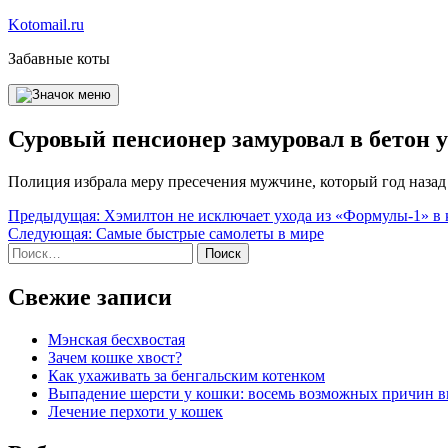
Перейти
Kotomail.ru
к
Забавные коты
содержимому
Суровый пенсионер замуровал в бетон 
Полиция избрала меру пресечения мужчине, который год назад 
Навигация
Предыдущая:
Хэмилтон не исключает ухода из «Формулы-1» в 
Следующая:
Самые быстрые самолеты в мире
по
Найти:
записям
Свежие записи
Мэнская бесхвостая
Зачем кошке хвост?
Как ухаживать за бенгальским котенком
Выпадение шерсти у кошки: восемь возможных причин 
Лечение перхоти у кошек