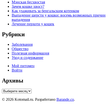
Мэнская бесхвостая
Зачем кошке хвост?
Как ухаживать за бенгальским котенком
Выпадение шерсти у кошки: восемь возможных причин
выпадения
Лечение перхоти у кошек
Рубрики
Заболевания
Общество
Полезная информация
Уход и содержание
Мой питомец
Войти
Архивы
Архивы
© 2026 Kotomail.ru. Разработано
Barande.co
.