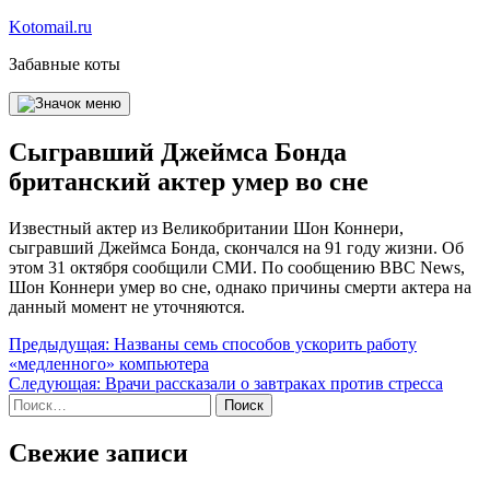
Перейти
Kotomail.ru
к
Забавные коты
содержимому
Сыгравший Джеймса Бонда
британский актер умер во сне
Известный актер из Великобритании Шон Коннери,
сыгравший Джеймса Бонда, скончался на 91 году жизни. Об
этом 31 октября сообщили СМИ. По сообщению BBC News,
Шон Коннери умер во сне, однако причины смерти актера на
данный момент не уточняются.
Навигация
Предыдущая:
Названы семь способов ускорить работу
«медленного» компьютера
по
Следующая:
Врачи рассказали о завтраках против стресса
записям
Найти:
Свежие записи