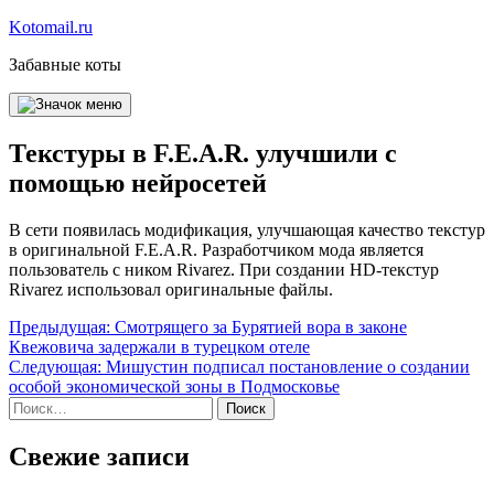
Перейти
Kotomail.ru
к
Забавные коты
содержимому
Текстуры в F.E.A.R. улучшили с
помощью нейросетей
В сети появилась модификация, улучшающая качество текстур
в оригинальной F.E.A.R. Разработчиком мода является
пользователь с ником Rivarez. При создании HD-текстур
Rivarez использовал оригинальные файлы.
Навигация
Предыдущая:
Смотрящего за Бурятией вора в законе
Квежовича задержали в турецком отеле
по
Следующая:
Мишустин подписал постановление о создании
записям
особой экономической зоны в Подмосковье
Найти:
Свежие записи