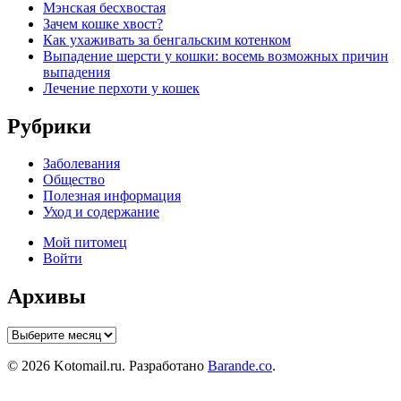
Мэнская бесхвостая
Зачем кошке хвост?
Как ухаживать за бенгальским котенком
Выпадение шерсти у кошки: восемь возможных причин
выпадения
Лечение перхоти у кошек
Рубрики
Заболевания
Общество
Полезная информация
Уход и содержание
Мой питомец
Войти
Архивы
Архивы
© 2026 Kotomail.ru. Разработано
Barande.co
.