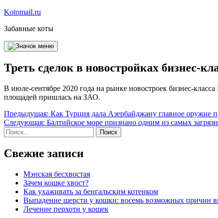
Перейти
Kotomail.ru
к
Забавные коты
содержимому
Треть сделок в новостройках бизнес-к
В июле-сентябре 2020 года на рынке новостроек бизнес-класс
площадей пришлась на ЗАО.
Навигация
Предыдущая:
Как Турция дала Азербайджану главное оружие 
Следующая:
Балтийское море признано одним из самых загряз
по
Найти:
записям
Свежие записи
Мэнская бесхвостая
Зачем кошке хвост?
Как ухаживать за бенгальским котенком
Выпадение шерсти у кошки: восемь возможных причин 
Лечение перхоти у кошек