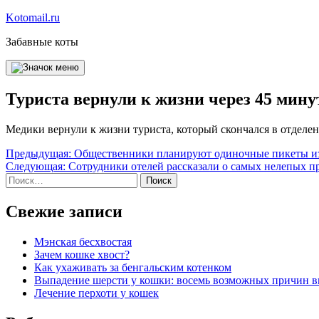
Перейти
Kotomail.ru
к
Забавные коты
содержимому
Туриста вернули к жизни через 45 мину
Медики вернули к жизни туриста, который скончался в отделе
Навигация
Предыдущая:
Общественники планируют одиночные пикеты из-
Следующая:
Сотрудники отелей рассказали о самых нелепых п
по
Найти:
записям
Свежие записи
Мэнская бесхвостая
Зачем кошке хвост?
Как ухаживать за бенгальским котенком
Выпадение шерсти у кошки: восемь возможных причин 
Лечение перхоти у кошек