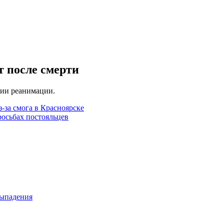
т после смерти
нии реанимации.
за смога в Красноярске
росьбах постояльцев
выпадения