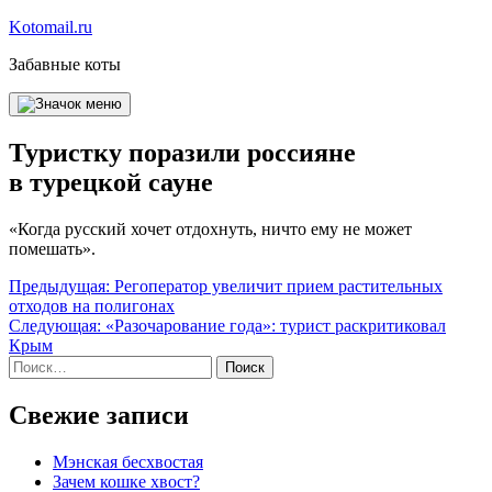
Перейти
Kotomail.ru
к
Забавные коты
содержимому
Туристку поразили россияне
в турецкой сауне
«Когда русский хочет отдохнуть, ничто ему не может
помешать».
Навигация
Предыдущая:
Регоператор увеличит прием растительных
отходов на полигонах
по
Следующая:
«Разочарование года»: турист раскритиковал
записям
Крым
Найти:
Свежие записи
Мэнская бесхвостая
Зачем кошке хвост?