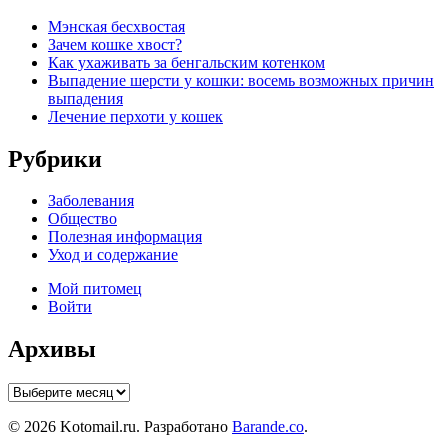
Мэнская бесхвостая
Зачем кошке хвост?
Как ухаживать за бенгальским котенком
Выпадение шерсти у кошки: восемь возможных причин
выпадения
Лечение перхоти у кошек
Рубрики
Заболевания
Общество
Полезная информация
Уход и содержание
Мой питомец
Войти
Архивы
Архивы
© 2026 Kotomail.ru. Разработано
Barande.co
.