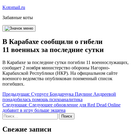
Перейти
Kotomail.ru
к
Забавные коты
содержимому
В Карабахе сообщили о гибели
11 военных за последние сутки
В Карабахе за последние сутки погибли 11 военнослужащих,
сообщает 2 ноября министерство обороны Нагорно-
Карабахской Республики (НКР). На официальном сайте
военного ведомства опубликован поименный список
погибших.
Навигация
Предыдущая:
Супруге Бондарчука Паулине Андреевой
понадобилась помощь психоаналитика
по
Следующая:
Следующее обновление для Red Dead Online
записям
добавит в игру больше экшена
Найти:
Свежие записи