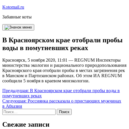
Перейти
Kotomail.ru
к
Забавные коты
содержимому
В Красноярском крае отобрали пробы
воды в помутневших реках
Красноярск, 5 ноября 2020, 11:01 — REGNUM Инспекторы
министерства экологии и рационального природопользования
Красноярского края отобрали пробы в местах загрязнения рек
в Манском и Партизанском районах. Об этом ИА REGNUM
сообщили 5 ноября в краевом минэкологии.
Навигация
Предыдущая:
В Красноярском крае отобрали пробы воды в
помутневших реках
по
Следующая:
Россиянка рассказала о пристающих мужчинах
записям
в Абхазии
Найти:
Свежие записи