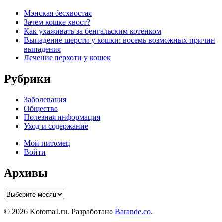
Мэнская бесхвостая
Зачем кошке хвост?
Как ухаживать за бенгальским котенком
Выпадение шерсти у кошки: восемь возможных причин
выпадения
Лечение перхоти у кошек
Рубрики
Заболевания
Общество
Полезная информация
Уход и содержание
Мой питомец
Войти
Архивы
Архивы
© 2026 Kotomail.ru. Разработано
Barande.co
.