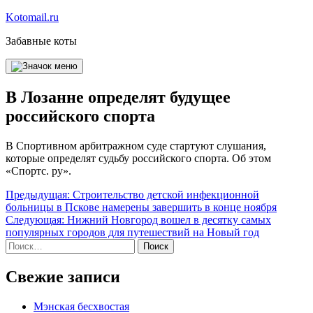
Перейти
Kotomail.ru
к
Забавные коты
содержимому
В Лозанне определят будущее
российского спорта
В Спортивном арбитражном суде стартуют слушания,
которые определят судьбу российского спорта. Об этом
«Спортс. ру».
Навигация
Предыдущая:
Строительство детской инфекционной
больницы в Пскове намерены завершить в конце ноября
по
Следующая:
Нижний Новгород вошел в десятку самых
записям
популярных городов для путешествий на Новый год
Найти:
Свежие записи
Мэнская бесхвостая