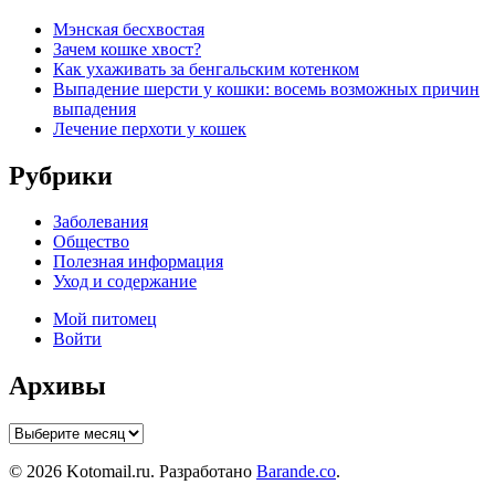
Мэнская бесхвостая
Зачем кошке хвост?
Как ухаживать за бенгальским котенком
Выпадение шерсти у кошки: восемь возможных причин
выпадения
Лечение перхоти у кошек
Рубрики
Заболевания
Общество
Полезная информация
Уход и содержание
Мой питомец
Войти
Архивы
Архивы
© 2026 Kotomail.ru. Разработано
Barande.co
.