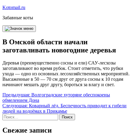
Перейти
Kotomail.ru
к
Забавные коты
содержимому
В Омской области начали
заготавливать новогодние деревья
Деревья (преимущественно сосны и ели) САУ-лесхозы
заготавливают во время рубок. Стоит отметить, что рубки
ухода — одно из основных лесохозяйственных мероприятий.
Высаженные в 50 — 70 см друг от друга сосны к 10 годам
начинают мешать друг другу, бороться за влагу и свет.
Навигация
Предыдущая:
Волгоградские хуторяне обеспокоены
обмелением Дона
по
Следующая:
Коварный лёд. Беспечность приводит к гибели
записям
людей на водоёмах в Прикамье
Найти:
Свежие записи