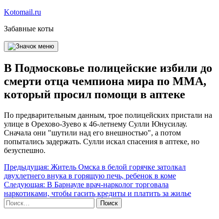
Перейти
Kotomail.ru
к
Забавные коты
содержимому
В Подмосковье полицейские избили до
смерти отца чемпиона мира по ММА,
который просил помощи в аптеке
По предварительным данным, трое полицейских пристали на
улице в Орехово-Зуево к 46-летнему Сулли Юнусилау.
Сначала они "шутили над его внешностью", а потом
попытались задержать. Сулли искал спасения в аптеке, но
безуспешно.
Навигация
Предыдущая:
Житель Омска в белой горячке затолкал
двухлетнего внука в горящую печь, ребенок в коме
по
Следующая:
В Барнауле врач-нарколог торговала
записям
наркотиками, чтобы гасить кредиты и платить за жилье
Найти: