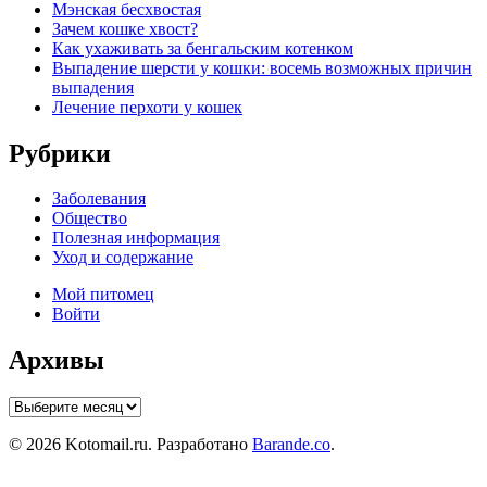
Мэнская бесхвостая
Зачем кошке хвост?
Как ухаживать за бенгальским котенком
Выпадение шерсти у кошки: восемь возможных причин
выпадения
Лечение перхоти у кошек
Рубрики
Заболевания
Общество
Полезная информация
Уход и содержание
Мой питомец
Войти
Архивы
Архивы
© 2026 Kotomail.ru. Разработано
Barande.co
.