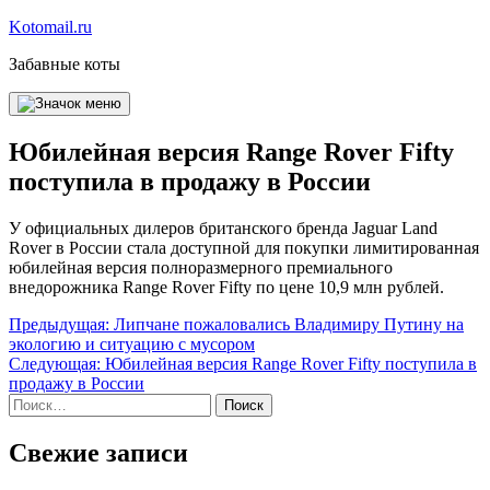
Перейти
Kotomail.ru
к
Забавные коты
содержимому
Юбилейная версия Range Rover Fifty
поступила в продажу в России
У официальных дилеров британского бренда Jaguar Land
Rover в России стала доступной для покупки лимитированная
юбилейная версия полноразмерного премиального
внедорожника Range Rover Fifty по цене 10,9 млн рублей.
Навигация
Предыдущая:
Липчане пожаловались Владимиру Путину на
экологию и ситуацию с мусором
по
Следующая:
Юбилейная версия Range Rover Fifty поступила в
записям
продажу в России
Найти:
Свежие записи