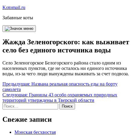
Перейти
Kotomail.ru
к
Забавные коты
содержимому
Жажда Зеленогорского: как выживает
село без единого источника воды
Село Зеленогорское Белогорского района стало одним из
населенных пунктов, где не осталось ни единого источника
воды, из-за чего люди вынуждены выживать за счет подвоза.
Навигация
Предыдущая:
Названа реальная опасность еды на борту
самолета
по
Следующая:
Границы 43 особо охраняемых природных
записям
территорий утверждены в Тверской области
Найти:
Свежие записи
Мэнская бесхвостая