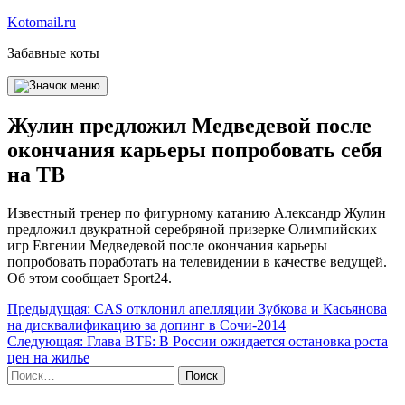
Перейти
Kotomail.ru
к
Забавные коты
содержимому
Жулин предложил Медведевой после
окончания карьеры попробовать себя
на ТВ
Известный тренер по фигурному катанию Александр Жулин
предложил двукратной серебряной призерке Олимпийских
игр Евгении Медведевой после окончания карьеры
попробовать поработать на телевидении в качестве ведущей.
Об этом сообщает Sport24.
Навигация
Предыдущая:
CAS отклонил апелляции Зубкова и Касьянова
на дисквалификацию за допинг в Сочи-2014
по
Следующая:
Глава ВТБ: В России ожидается остановка роста
записям
цен на жилье
Найти: