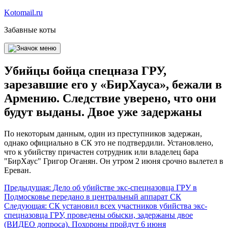
Перейти
Kotomail.ru
к
Забавные коты
содержимому
Убийцы бойца спецназа ГРУ,
зарезавшие его у «БирХауса», бежали в
Армению. Следствие уверено, что они
будут выданы. Двое уже задержаны
По некоторым данным, один из преступников задержан,
однако официально в СК это не подтвердили. Установлено,
что к убийству причастен сотрудник или владелец бара
"БирХаус" Григор Оганян. Он утром 2 июня срочно вылетел в
Ереван.
Навигация
Предыдущая:
Дело об убийстве экс-спецназовца ГРУ в
Подмосковье передано в центральный аппарат СК
по
Следующая:
СК установил всех участников убийства экс-
записям
спецназовца ГРУ, проведены обыски, задержаны двое
(ВИДЕО допроса). Похороны пройдут 6 июня