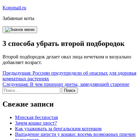
Перейти
Kotomail.ru
к
Забавные коты
содержимому
3 способа убрать второй подбородок
Второй подбородок делает овал лица нечетким и визуально
добавляет возраст.
Навигация
Предыдущая:
Россиян предупредили об опасных для здоровья
комнатных растениях
по
Следующая:
В чем принцип диеты, замедляющей старение
записям
Найти:
Свежие записи
Мэнская бесхвостая
Зачем кошке хвост?
Как ухаживать за бенгальским котенком
Выпадение шерсти у кошки: восемь возможных причин
выпадения