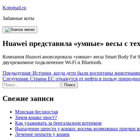
Перейти
Kotomail.ru
к
Забавные коты
содержимому
Huawei представила «умные» весы с те
Компания Huawei анонсировала «умные» весы Smart Body Fat S
двухрежимное подключение Wi-Fi и Bluetooth.
Навигация
Предыдущая:
Истории, когда дети были воспитаны животными
Следующая:
Страны ЕС откажутся от нефти в пользу природног
по
Найти:
записям
Свежие записи
Мэнская бесхвостая
Зачем кошке хвост?
Как ухаживать за бенгальским котенком
Выпадение шерсти у кошки: восемь возможных причин 
Лечение перхоти у кошек