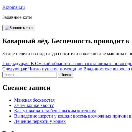
Перейти
Kotomail.ru
к
Забавные коты
содержимому
Коварный лёд. Беспечность приводит к
За две недели из-подо льда спасатели извлекли две машины с
Навигация
Предыдущая:
В Омской области начали заготавливать новогодн
Следующая:
Число пунктов помощи во Владивостоке выросло в
по
Найти:
записям
Свежие записи
Мэнская бесхвостая
Зачем кошке хвост?
Как ухаживать за бенгальским котенком
Выпадение шерсти у кошки: восемь возможных причин 
Лечение перхоти у кошек