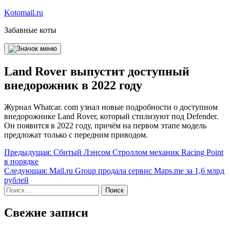
Перейти
Kotomail.ru
к
Забавные коты
содержимому
Land Rover выпустит доступный
внедорожник в 2022 году
Журнал Whatcar. com узнал новые подробности о доступном
внедорожнике Land Rover, который стилизуют под Defender.
Он появится в 2022 году, причём на первом этапе модель
предложат только с передним приводом.
Навигация
Предыдущая:
Сбитый Лэнсом Строллом механик Racing Point
в порядке
по
Следующая:
Mail.ru Group продала сервис Maps.me за 1,6 млрд
записям
рублей
Найти:
Свежие записи