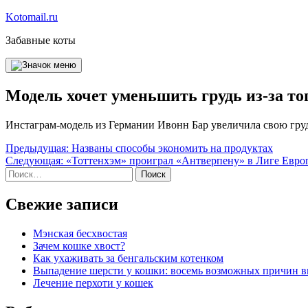
Перейти
Kotomail.ru
к
Забавные коты
содержимому
Модель хочет уменьшить грудь из-за то
Инстаграм-модель из Германии Ивонн Бар увеличила свою грудь
Навигация
Предыдущая:
Названы способы экономить на продуктах
Следующая:
«Тоттенхэм» проиграл «Антверпену» в Лиге Евр
по
Найти:
записям
Свежие записи
Мэнская бесхвостая
Зачем кошке хвост?
Как ухаживать за бенгальским котенком
Выпадение шерсти у кошки: восемь возможных причин 
Лечение перхоти у кошек