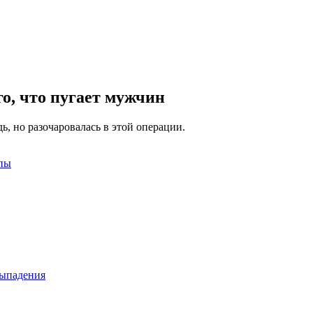
го, что пугает мужчин
, но разочаровалась в этой операции.
опы
выпадения