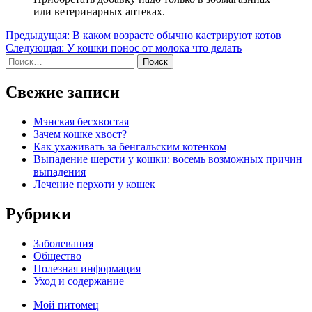
или ветеринарных аптеках.
Навигация
Предыдущая:
В каком возрасте обычно кастрируют котов
Следующая:
У кошки понос от молока что делать
по
Найти:
записям
Свежие записи
Мэнская бесхвостая
Зачем кошке хвост?
Как ухаживать за бенгальским котенком
Выпадение шерсти у кошки: восемь возможных причин
выпадения
Лечение перхоти у кошек
Рубрики
Заболевания
Общество
Полезная информация
Уход и содержание
Мой питомец