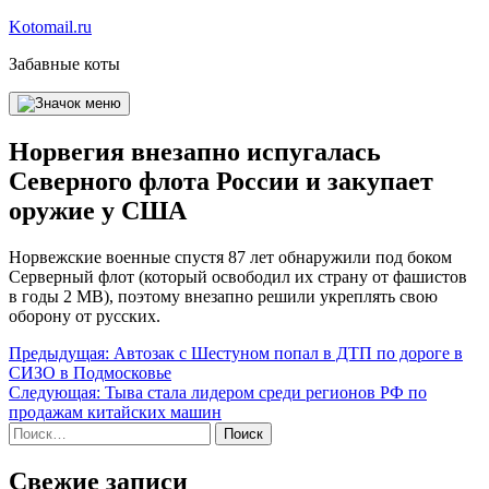
Перейти
Kotomail.ru
к
Забавные коты
содержимому
Норвегия внезапно испугалась
Северного флота России и закупает
оружие у США
Норвежские военные спустя 87 лет обнаружили под боком
Серверный флот (который освободил их страну от фашистов
в годы 2 МВ), поэтому внезапно решили укреплять свою
оборону от русских.
Навигация
Предыдущая:
Автозак с Шестуном попал в ДТП по дороге в
СИЗО в Подмосковье
по
Следующая:
Тыва стала лидером среди регионов РФ по
записям
продажам китайских машин
Найти:
Свежие записи