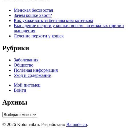
Мэнская бесхвостая
Зачем кошке хвост?
Как ухаживать за бенгальским котенком
Выпадение шерсти у кошки: восемь возможных причин
выпадения
Лечение перхоти у кошек
Рубрики
Заболевания
Общество
Полезная информация
Уход и содержание
Мой питомец
Войти
Архивы
Архивы
© 2026 Kotomail.ru. Разработано
Barande.co
.