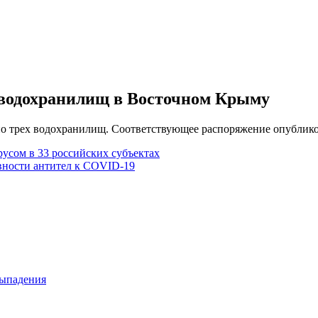
 водохранилищ в Восточном Крыму
но трех водохранилищ. Соответствующее распоряжение опублико
русом в 33 российских субъектах
вности антител к COVID-19
выпадения