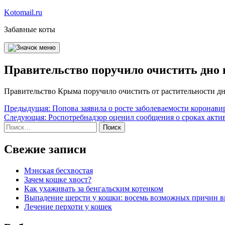
Перейти
Kotomail.ru
к
Забавные коты
содержимому
Правительство поручило очистить дно
Правительство Крыма поручило очистить от растительности д
Навигация
Предыдущая:
Попова заявила о росте заболеваемости коронави
Следующая:
Роспотребнадзор оценил сообщения о сроках акти
по
Найти:
записям
Свежие записи
Мэнская бесхвостая
Зачем кошке хвост?
Как ухаживать за бенгальским котенком
Выпадение шерсти у кошки: восемь возможных причин 
Лечение перхоти у кошек