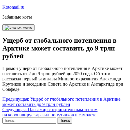
Перейти
Kotomail.ru
к
Забавные коты
содержимому
Ущерб от глобального потепления в
Арктике может составить до 9 трлн
рублей
Прямой ущерб от глобального потепления в Арктике может
составить от 2 до 9 трлн рублей до 2050 года. Об этом
рассказал первый замглавы Минвостокразвития Александр
Крутиков н заседании Совета по Арктике и Антарктиде при
Совфеде.
Навигация
Предыдущая:
Ущерб от глобального потепления в Арктике
может составить до 9 трлн рублей
по
Следующая:
Пассажир с отрицательным тестом
записям
на коронавирус заразил попутчиков в самолете
Найти: