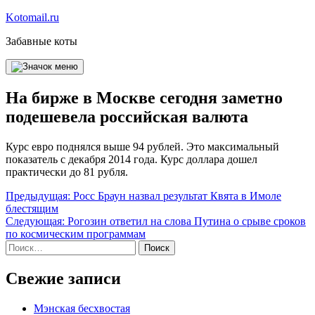
Перейти
Kotomail.ru
к
Забавные коты
содержимому
На бирже в Москве сегодня заметно
подешевела российская валюта
Курс евро поднялся выше 94 рублей. Это максимальный
показатель с декабря 2014 года. Курс доллара дошел
практически до 81 рубля.
Навигация
Предыдущая:
Росс Браун назвал результат Квята в Имоле
блестящим
по
Следующая:
Рогозин ответил на слова Путина о срыве сроков
записям
по космическим программам
Найти:
Свежие записи
Мэнская бесхвостая