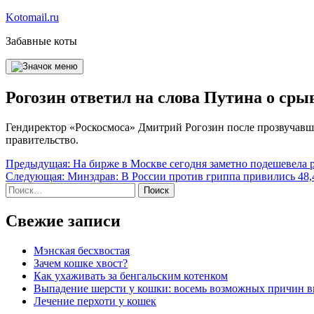
Перейти
Kotomail.ru
к
Забавные коты
содержимому
Рогозин ответил на слова Путина о ср
Гендиректор «Роскосмоса» Дмитрий Рогозин после прозвучавше
правительство.
Навигация
Предыдущая:
На бирже в Москве сегодня заметно подешевела 
Следующая:
Минздрав: В России против гриппа привились 48,
по
Найти:
записям
Свежие записи
Мэнская бесхвостая
Зачем кошке хвост?
Как ухаживать за бенгальским котенком
Выпадение шерсти у кошки: восемь возможных причин 
Лечение перхоти у кошек