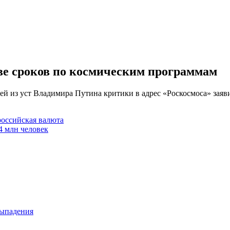
ыве сроков по космическим программам
й из уст Владимира Путина критики в адрес «Роскосмоса» заяви
российская валюта
4 млн человек
выпадения