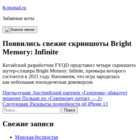
Перейти
Kotomail.ru
к
Забавные коты
содержимому
Появились свежие скриншоты Bright
Memory: Infinite
Китайский разработчик FYQD представил четыре скриншота
шутер-слэшера Bright Memory: Infinite, премьера которого
состоится в 2021 году. Напомним, что игра зародилась
как небольшая эпизодическая демоверсия.
Навигация
Предыдущая:
Австрийский партнер «Газпрома» обжалует
решение Польши по «Северному потоку — 2»
по
Следующая:
Раскрыты подробности об iPhone 13
записям
Найти:
Свежие записи
Мэнская бесхвостая