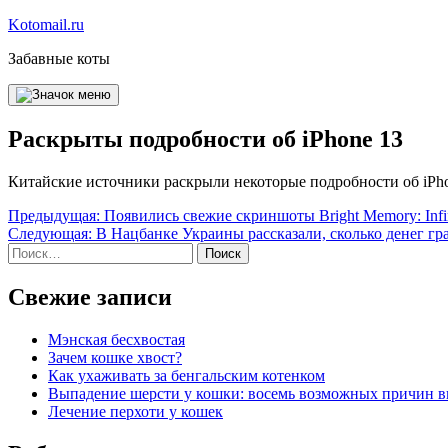
Перейти
Kotomail.ru
к
Забавные коты
содержимому
Раскрыты подробности об iPhone 13
Китайские источники раскрыли некоторые подробности об iPho
Навигация
Предыдущая:
Появились свежие скриншоты Bright Memory: Infi
Следующая:
В Нацбанке Украины рассказали, сколько денег гр
по
Найти:
записям
Свежие записи
Мэнская бесхвостая
Зачем кошке хвост?
Как ухаживать за бенгальским котенком
Выпадение шерсти у кошки: восемь возможных причин 
Лечение перхоти у кошек