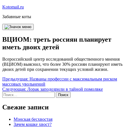
Перейти
Kotomail.ru
к
Забавные коты
содержимому
ВЦИОМ: треть россиян планирует
иметь двоих детей
Всероссийский центр исследований общественного мнения
(ВЦИОМ) выяснил, что более 30% россиян планируют иметь
двоих детей при сохранении текущих условий жизни.
Навигация
Предыдущая:
Названы профессии с максимальным риском
массовых увольнений
по
Следующая:
Лорак заподозрили в тайной помолвке
записям
Найти:
Свежие записи
Мэнская бесхвостая
Зачем кошке хвост?