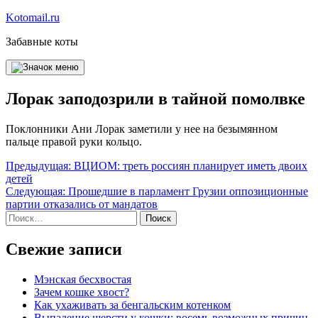
Перейти
Kotomail.ru
к
Забавные коты
содержимому
Лорак заподозрили в тайной помолвке
Поклонники Ани Лорак заметили у нее на безымянном
пальце правой руки кольцо.
Навигация
Предыдущая:
ВЦИОМ: треть россиян планирует иметь двоих
детей
по
Следующая:
Прошедшие в парламент Грузии оппозиционные
записям
партии отказались от мандатов
Найти:
Свежие записи
Мэнская бесхвостая
Зачем кошке хвост?
Как ухаживать за бенгальским котенком
Выпадение шерсти у кошки: восемь возможных причин